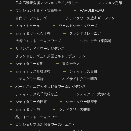
住友不動産分譲マンションライブラリー
マンション売却
マンションを貸す・賃貸管理
HARUMI FLAG
目白ガーデンヒルズ
シティタワーズ豊洲ザ・ツイン
ドゥ・トゥール
ワールドシティタワーズ
シティタワー麻布十番
グランドミレーニア
大崎ウエストシティタワーズ
シティテラス東陽町
サザンスカイタワーレジデンス
グランドヒルズ三軒茶屋ヒルトップガーデン
シティタワー有明
東京テラス
シティテラス板橋蓮根
シティテラス目白
シティタワー高輪
ベイサイドタワー晴海
パークスクエア相模大野タワー＆レジデンス
シティテラス八千代緑が丘
シティタワー武蔵小杉
シティタワー梅田東
シティタワー銀座東
シティタワー蕨
シティタワー大井町
品川イーストシティタワー
コンシェリア西新宿タワーズウエスト