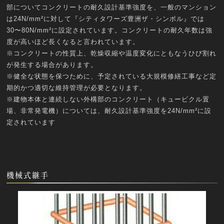
部についてコンクリートの耐久設計基準強度を、一般のマンション
は24N/mm²に対して『シティタワーズ豊洲ザ・シンボル』では
30〜80N/mm²に設定されています。コンクリートの耐久年数は強
度が高いほど長くなると言われています。
※コンクリートの性質上、乾燥収縮や温度変化にともなうひび割れ
が発生する場合があります。
※健全な状態を保つために、予定されている大規模修繕工事など定
期的かつ適切な維持管理が必要となります。
※建物本体と連続しない外構部のコンクリート（キュービクル置
場、非常発電機）については、耐久設計基準強度を24N/mm²に設
定されています
機械式継手