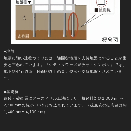
■地盤
地震に強い建物づくりには、強固な地層を支持地盤とすることが重
要と言われています。『シティタワーズ豊洲ザ・シンボル』では、
地下約44ｍ以深、N値60以上の東京磔層が支持地盤とされていま
す。
■基礎杭
細砂・砂磔層にアースドリル工法により、杭経軸部約1,000mm〜
2,400mmの杭が118本打ち込まれています。（拡底杭の拡底径は約
1,400mm〜4,100mm）