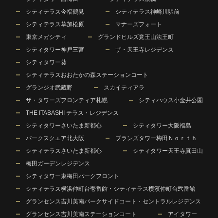
シティテラス今福鶴見
シティテラス神崎川駅前
シティテラス草加松原
マナーズフォート
東京メガシティ
グランドヒルズ覚王山法王町
シティタワー神戸三宮
ザ・天王寺レジデンス
シティタワー葵
シティテラスおおたかの森ステーションコート
グランジオ武蔵野
スカイティアラ
ザ・タワーズフロンティア札幌
シティハウス小金井公園
THE ITABASHI テラス・レジデンス
シティタワーさいたま新都心
シティタワー大阪福島
パークスクエア北大阪
ブランズタワー梅田Ｎｏｒｔｈ
シティテラスさいたま新都心
シティタワー天王寺真田山
梅田ガーデンレジデンス
シティタワー東梅田パークフロント
シティテラス横浜仲町台壱番館・シティテラス横濱仲町台弐番館
グランセンス吉川美南パークサイドコート・セントラルレジデンス
グランセンス吉川美南ステーションコート
アイタワー