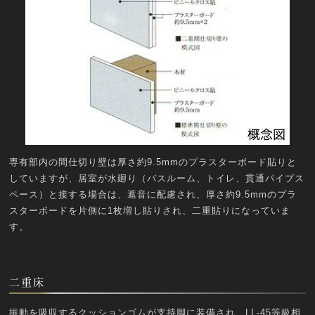
専有部内の間仕切り壁は厚さ約9.5mmのプラスターボード貼りと
していますが、居室が水廻り（バスルーム、トイレ、貫通パイプス
ペース）と接する場合は、遮音に配慮され、厚さ約9.5mmのプラ
スターボードを片側に1枚増し貼りされ、二重貼りになっていま
す。
二重床
振動を吸収するクッションゴムが支持脚に装備され、LL-45等級相