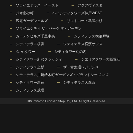
ソライエテラス イースト
アクアヴィスタ
ジオ南砂町
ベイシティタワーズ神戸WEST
広尾ガーデンヒルズ
リエトコート武蔵小杉
ソライエシティ ザ・パーク ザ・ガーデン
ガーデンヒルズ千里中央
シティテラス横濱戸塚
シティテラス横浜
シティテラス横濱サウス
Ｇ.Ａ.タワー
シティタワー丸の内
シティタワー所沢クラッシィ
シエリアタワー大阪堀江
シティテラス上杉
ザ・青葉通レジデンス
シティテラス川崎鈴木町ガーデンズ・グランドシーズンズ
シティタワー新宿
シティテラス大森西
シティテラス成増
©Sumitomo Fudosan Step Co., Ltd. All rights Reserved.