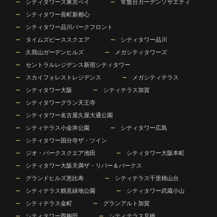
シティタワーズ東京ベイ
常盤台ガーデンソサエティ
シティタワー長町新都心
シティタワー品川パークフロント
タイムズピーススクエア
シティタワー品川
久我山ガーデンヒルズ
メガシティタワーズ
セントラルレジデンス新宿シティタワー
スカイフォレストレジデンス
メガシティテラス
シティタワー大阪
シティテラス加賀
シティタワーグラン天王寺
シティタワー名古屋久屋大通公園
シティテラス小金井公園
シティタワー広島
シティタワー国分寺ザ・ツイン
ジオ・パークスクエア池田
シティタワー大阪本町
シティタワー大阪天満ザ・リバー＆パークス
グランドヒルズ恵比寿
シティテラス千里桃山台
シティテラス鶴見緑地公園
シティタワー武蔵小山
シティテラス金町
グランアルト加賀
シティタワー西梅田
シティテラス京橋